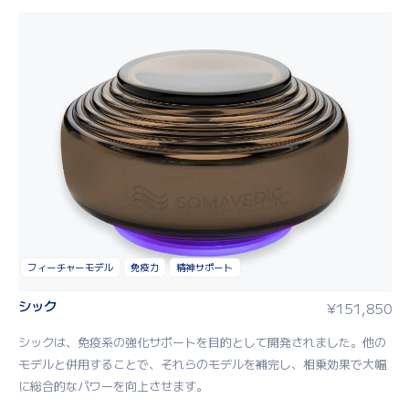
フィーチャーモデル
免疫力
精神サポート
シック
¥
151,850
シック
は、免疫系の強化サポートを目的として開発されました。他の
モデル
と併用することで、それらのモデルを補完し、相乗効果で大幅
に総合的なパワーを向上させます。