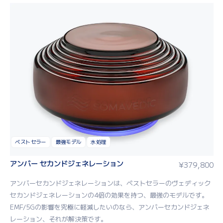
ベストセラー
最強モデル
水処理
アンバー セカンドジェネレーション
¥
379,800
アン
バーセカンドジェネレーション
は
、
ベスト
セラー
のヴェディック
セカンドジェネレーション
の
4
倍の効果
を持つ
、
最
強
の
モデル
です
。
EMF
/
5G
の影響
を
究
極
に
軽減
したいのなら
、アンバーセカンドジェネ
レーション、それ
が
解決策
です
。