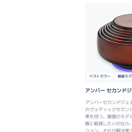
ベストセラー
最強モ
アンバー セカンド
アン
バーセカンドジェ
のヴェディックセカン
果
を持つ
、
最
強
の
モデ
極
に
軽減
したいのなら
ション、それ
が
解決策