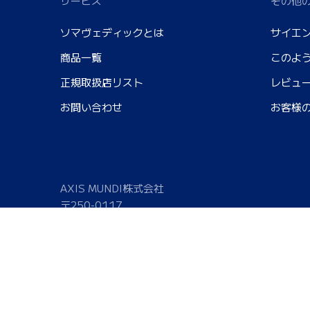
サービス
その他
ソマヴェディックとは
サイエ
商品一覧
このよ
正規取扱店リスト
レビュ
お問い合わせ
お客様
AXIS MUNDI株式会社
〒250-0117
神奈川県南足柄市塚原4871番地37
ヴィラ・アクシス