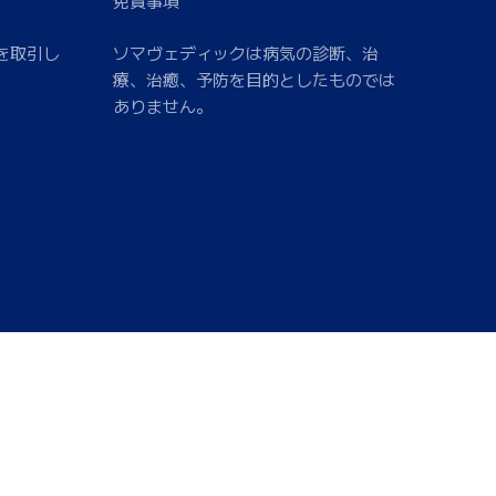
免責事項
を取引し
ソマヴェディックは病気の診断、治
療、治癒、予防を目的としたものでは
ありません。