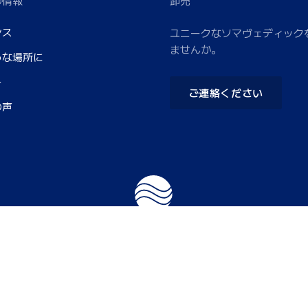
の情報
卸売
ンス
ユニークなソマヴェディック
ませんか。
うな場所に
ー
ご連絡ください
の声
© 2024 Axis Mundi. All rights reserved.