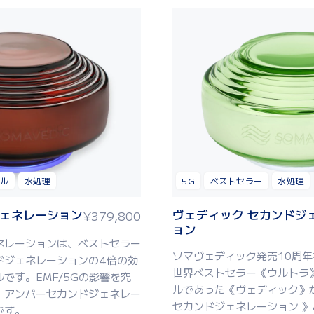
デル
水処理
5G
ベストセラー
水処理
ジェネレーション
ヴェディック セカンドジ
¥
379,800
ョン
ネレーション
は
、
ベスト
セラー
ソマヴェディック発売10周
ドジェネレーション
の
4
倍の効
世界ベストセラー《ウルトラ
ル
です
。
EMF
/
5G
の影響
を
究
ルであった《ヴェディック》
、アンバーセカンドジェネレー
セカンドジェネレーション 
です
。