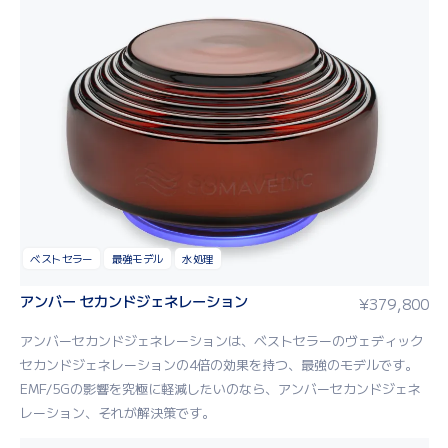
ベストセラー
最強モデル
水処理
アンバー セカンドジェネレーション
¥
379,800
アン
バーセカンドジェネレーション
は
、
ベスト
セラー
のヴェディック
セカンドジェネレーション
の
4
倍の効果
を持つ
、
最
強
の
モデル
です
。
EMF
/
5G
の影響
を
究
極
に
軽減
したいのなら
、アンバーセカンドジェネ
レーション、それ
が
解決策
です
。