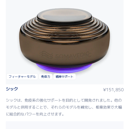
フィーチャーモデル
免疫力
精神サポート
シック
¥
151,850
シック
は、免疫系の強化サポートを目的として開発されました。他の
モデル
と併用することで、それらのモデルを補完し、相乗効果で大幅
に総合的なパワーを向上させます。