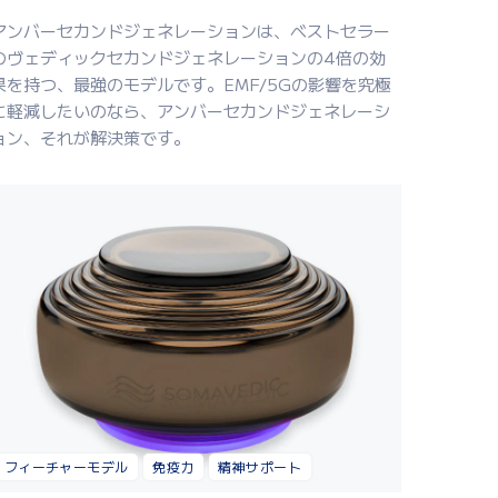
アン
バーセカンドジェネレーション
は
、
ベスト
セラー
のヴェディックセカンドジェネレーション
の
4
倍の効
果
を持つ
、
最
強
の
モデル
です
。
EMF
/
5G
の影響
を
究
極
に
軽減
したいのなら
、アンバーセカンドジェネレーシ
ョン、それ
が
解決策
です
。
フィーチャーモデル
免疫力
精神サポート