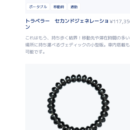
ポータブル
移動時
通勤
トラベラー セカンドジェネレーショ
¥
117,35
ン
これはもう、持ち歩く結界！移動先や滞在時間の多い
場所に持ち運べるヴェディックの小型版。車内塔載も
可能です。