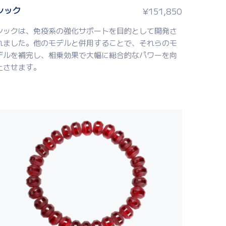
シック
¥
151,850
シック
は、免疫系の強化サポートを目的として開発さ
れました。他のモデル
と併用することで、それらのモ
デルを補完し、相乗効果で大幅に総合的なパワーを向
上させます。