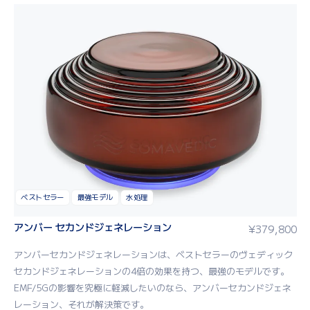
ベストセラー
最強モデル
水処理
アンバー セカンドジェネレーション
¥
379,800
アン
バーセカンドジェネレーション
は
、
ベスト
セラー
のヴェディック
セカンドジェネレーション
の
4
倍の効果
を持つ
、
最
強
の
モデル
です
。
EMF
/
5G
の影響
を
究
極
に
軽減
したいのなら
、アンバーセカンドジェネ
レーション、それ
が
解決策
です
。