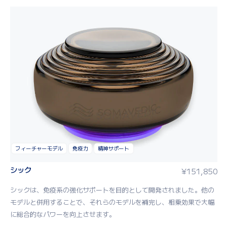
フィーチャーモデル
免疫力
精神サポート
シック
¥
151,850
シック
は、免疫系の強化サポートを目的として開発されました。他の
モデル
と併用することで、それらのモデルを補完し、相乗効果で大幅
に総合的なパワーを向上させます。