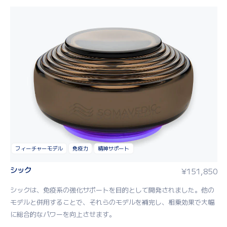
フィーチャーモデル
免疫力
精神サポート
シック
¥
151,850
シック
は、免疫系の強化サポートを目的として開発されました。他の
モデル
と併用することで、それらのモデルを補完し、相乗効果で大幅
に総合的なパワーを向上させます。