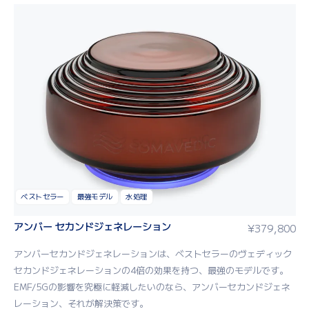
ベストセラー
最強モデル
水処理
アンバー セカンドジェネレーション
¥
379,800
アン
バーセカンドジェネレーション
は
、
ベスト
セラー
のヴェディック
セカンドジェネレーション
の
4
倍の効果
を持つ
、
最
強
の
モデル
です
。
EMF
/
5G
の影響
を
究
極
に
軽減
したいのなら
、アンバーセカンドジェネ
レーション、それ
が
解決策
です
。