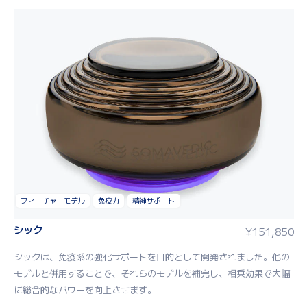
フィーチャーモデル
免疫力
精神サポート
シック
¥
151,850
シック
は、免疫系の強化サポートを目的として開発されました。他の
モデル
と併用することで、それらのモデルを補完し、相乗効果で大幅
に総合的なパワーを向上させます。