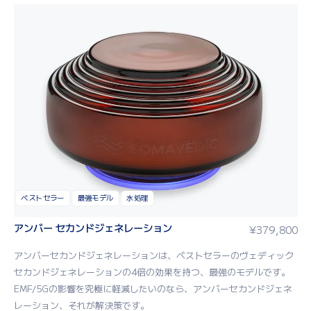
ベストセラー
最強モデル
水処理
アンバー セカンドジェネレーション
¥
379,800
アン
バーセカンドジェネレーション
は
、
ベスト
セラー
のヴェディック
セカンドジェネレーション
の
4
倍の効果
を持つ
、
最
強
の
モデル
です
。
EMF
/
5G
の影響
を
究
極
に
軽減
したいのなら
、アンバーセカンドジェネ
レーション、それ
が
解決策
です
。